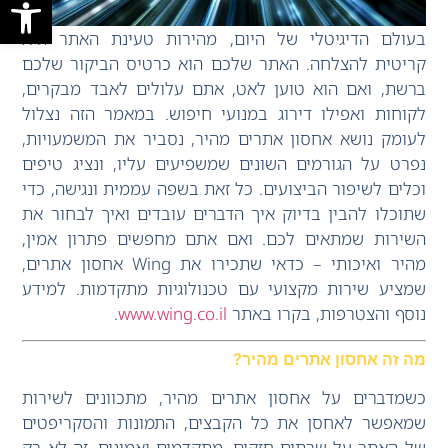
פתח סרגל
בעולם הדיגיטלי של היום, מהירות טעינת האתר היא
קריטית להצלחה. האתר שלכם הוא כרטיס הביקור שלכם
ברשת, ואם הוא טוען לאט, אתם עלולים לאבד מבקרים,
לקוחות ואפילו דירוג במנועי חיפוש. במאמר הזה נצלול
לעומק נושא אחסון אתרים מהיר, נסביר את המשמעויות,
נפרט על הגורמים השונים שמשפיעים עליו, ונציג טיפים
וכלים לשיפור הביצועים. כל זאת בשפה עממית ונגישה, כדי
שתוכלו להבין בדיוק איך הדברים עובדים ואיך לבחור את
השירות שמתאים לכם. ואם אתם מחפשים פתרון אמין,
מהיר ואיכותי – כדאי שתכירו את Wing אחסון אתרים,
שמציע שירות מקצועי עם טכנולוגיות מתקדמות. למידע
נוסף והצטרפות, בקרו באתר
www.wing.co.il
.
מה זה אחסון אתרים מהיר?
כשמדברים על אחסון אתרים מהיר, מתכוונים לשירות
שמאפשר לאחסן את כל הקבצים, התמונות והסקריפטים
של האתר על שרתים חזקים, מתקדמים ואמינים. זה לא רק