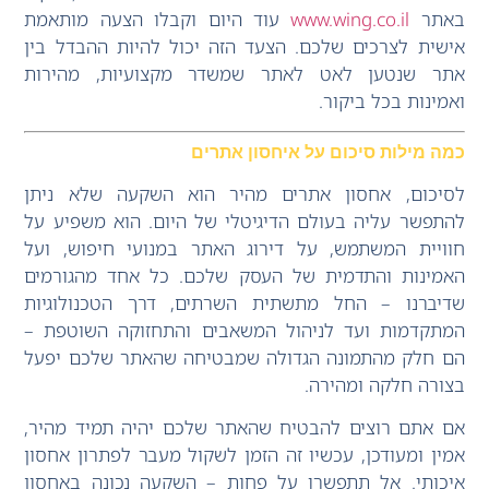
באתר
www.wing.co.il
עוד היום וקבלו הצעה מותאמת
אישית לצרכים שלכם. הצעד הזה יכול להיות ההבדל בין
אתר שנטען לאט לאתר שמשדר מקצועיות, מהירות
ואמינות בכל ביקור.
כמה מילות סיכום על איחסון אתרים
לסיכום, אחסון אתרים מהיר הוא השקעה שלא ניתן
להתפשר עליה בעולם הדיגיטלי של היום. הוא משפיע על
חוויית המשתמש, על דירוג האתר במנועי חיפוש, ועל
האמינות והתדמית של העסק שלכם. כל אחד מהגורמים
שדיברנו – החל מתשתית השרתים, דרך הטכנולוגיות
המתקדמות ועד לניהול המשאבים והתחזוקה השוטפת –
הם חלק מהתמונה הגדולה שמבטיחה שהאתר שלכם יפעל
בצורה חלקה ומהירה.
אם אתם רוצים להבטיח שהאתר שלכם יהיה תמיד מהיר,
אמין ומעודכן, עכשיו זה הזמן לשקול מעבר לפתרון אחסון
איכותי. אל תתפשרו על פחות – השקעה נכונה באחסון